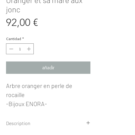
jonc
Precio
92,00 €
Cantidad
*
añadir
Arbre oranger en perle de
rocaille
-Bijoux ENORA-
Description
ARBRE Oranger Perle de Rocaille