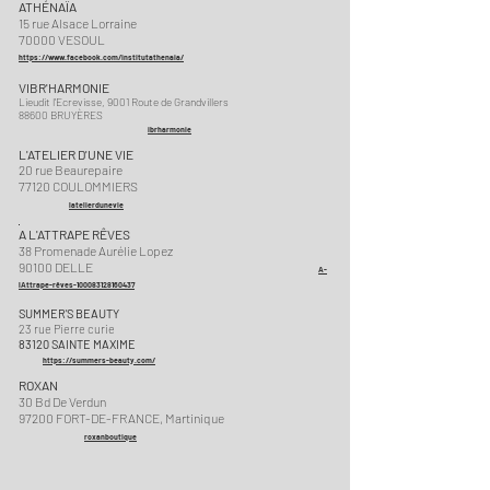
ATHÉNAÏA
15 rue Alsace Lorraine
70000 VESOUL
https://www.facebook.com/institutathenaia/
VIBR'HARMONIE
Lieudit l'Ecrevisse, 9001 Route de Grandvillers
88600 BRUYÈRES
ibrharmonie
L'ATELIER D'UNE VIE
20 rue Beaurepaire
77120 COULOMMIERS
latelierdunevie
A L'ATTRAPE RÊVES
38 Promenade Aurélie Lopez
90100 DELLE
​
A-
lAttrape-rêves-100083128160437
SUMMER'S BEAUTY
23 rue Pierre
curie
83120 SAINTE MAXIME
https://summers-beauty.com/
ROXAN
30 Bd De Verdun
97200 FORT-DE-FRANCE, Martinique
roxa
nboutique