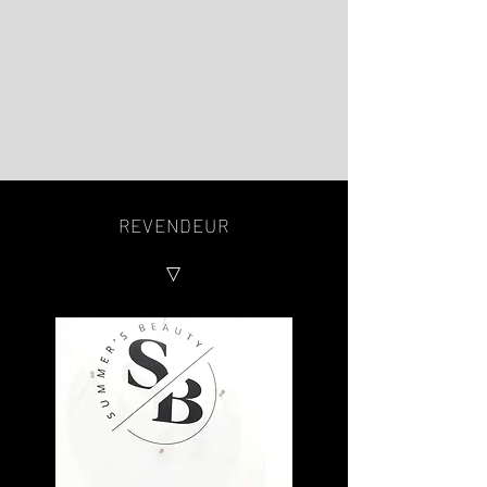
REVENDEUR
​▽