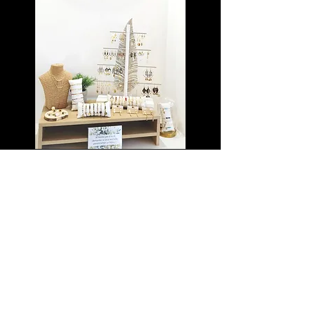
Si vous souhaitez également devenir
revendeur de mes créations, n'hésitez pas à
me contacter
Site professionnel
bijouxenora.wixsite.com/website
Contact