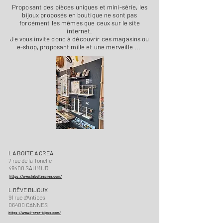
Proposant des pièces uniques et mini-série, les
bijoux proposés en boutique ne sont pas
forcément les
mêmes
que ceux sur le site
internet.
Je vous invite donc à découvrir ces magasins ou
e-shop, proposant mille et une
merveille ...
LA BOITE A CREA
7 rue de la Tonelle
49400 SAUMUR
https://www.laboiteacrea.com/
L
RÊVE BIJOUX
91 rue d'Antibes
06400 CANNES
https://www.l-reve-bijoux.com/