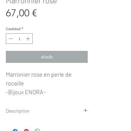
Marronnier rose
Precio
67,00 €
Cantidad
*
añadir
Marronier rose en perle de
rocaille
-Bijoux ENORA-
Description
ARBRE Marronier Perle de Rocaille
Entièrement fait main