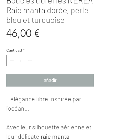
Boucles d'oreilles NÉRÉA
Raie manta dorée, perle
bleu et turquoise
Precio
46,00 €
Cantidad
*
añadir
L'élégance libre inspirée par
l'océan…
Avec leur silhouette aérienne et
leur délicate
raie manta