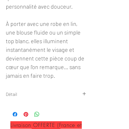
personnalité avec douceur.
À porter avec une robe en lin,
une blouse fluide ou un simple
top blanc, elles illuminent
instantanément le visage et
deviennent cette pièce coup de
cœur que l'on remarque… sans
jamais en faire trop.
Détail
Boucles d'oreilles
Collection NÉRÉA
Livraison OFFERTE (France et
✺ Dimension ✺