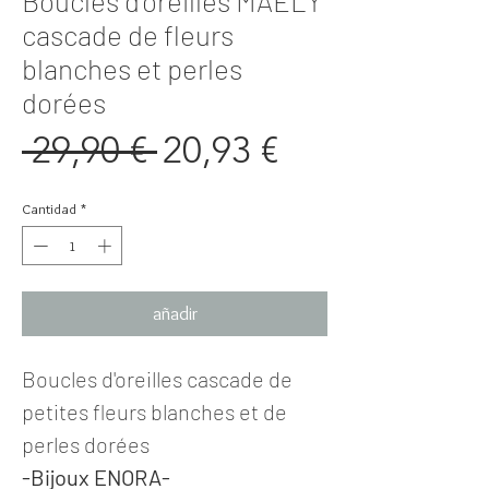
Boucles d'oreilles MAELY
cascade de fleurs
blanches et perles
dorées
Precio
Precio
 29,90 € 
20,93 €
de
Cantidad
*
oferta
añadir
Boucles d'oreilles cascade de
petites fleurs blanches et de
perles dorées
-Bijoux ENORA-