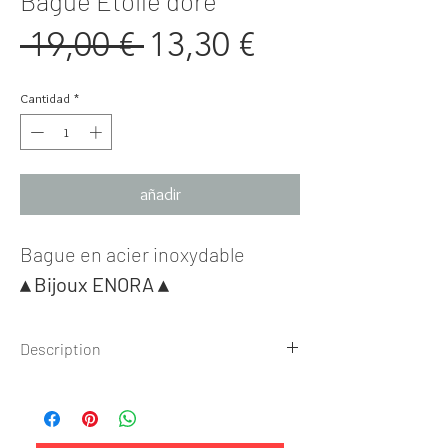
Bague Etoile doré
Precio
Precio
 19,00 € 
13,30 €
de
Cantidad
*
oferta
añadir
Bague en acier inoxydable
▴ Bijoux ENORA ▴
Description
Bague
✺ Dimension ✺